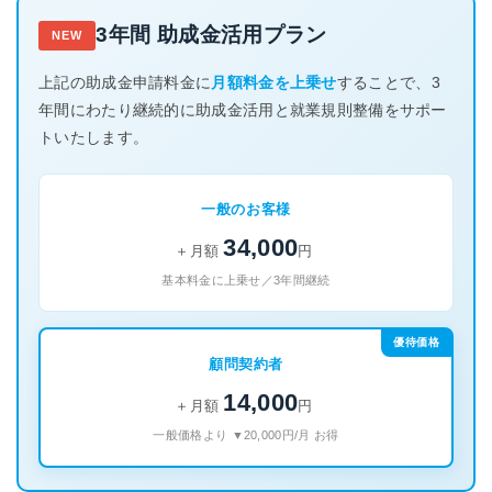
3年間 助成金活用プラン
NEW
上記の助成金申請料金に
月額料金を上乗せ
することで、3
年間にわたり継続的に助成金活用と就業規則整備をサポー
トいたします。
一般のお客様
34,000
＋月額
円
基本料金に上乗せ／3年間継続
優待価格
顧問契約者
14,000
＋月額
円
一般価格より
▼20,000円/月
お得