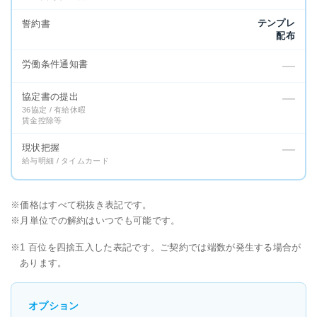
テンプレ
誓約書
配布
労働条件通知書
—
協定書の提出
—
36協定 / 有給休暇
賃金控除等
現状把握
—
給与明細 / タイムカード
価格はすべて税抜き表記です。
月単位での解約はいつでも可能です。
1 百位を四捨五入した表記です。ご契約では端数が発生する場合が
あります。
オプション