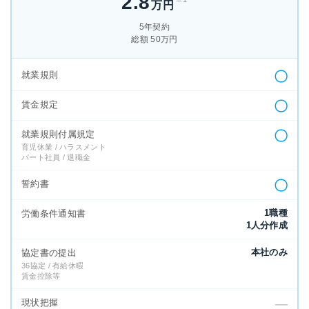
2.8
万円
5年契約
総額 50万円
〇
就業規則
〇
賃金規定
〇
就業規則付属規定
育児休業 / ハラスメント
パート社員 / 退職金
〇
誓約書
1職種
労働条件通知書
1人分作成
本社のみ
協定書の提出
36協定 / 有給休暇
賃金控除等
現状把握
—