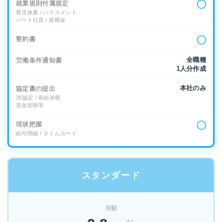
〇
就業規則付属規定
育児休業 / ハラスメント
パート社員 / 退職金
〇
誓約書
全職種
労働条件通知書
1人分作成
本社のみ
協定書の提出
36協定 / 有給休暇
賃金控除等
〇
現状把握
給与明細 / タイムカード
スタンダード
月額
※1