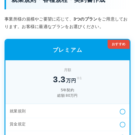
事業所様の規模やご要望に応じて、
3つのプラン
をご用意してお
ります。お客様に最適なプランをお選びください。
おすすめ
プレミアム
月額
3.3
※1
万円
5年契約
総額 80万円
〇
就業規則
〇
賃金規定